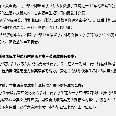
导至关重要。高中毕业即出国读书对大多数孩子来说是一个“单枪匹马”的
同的生活方式带来的冲击需要学生短时间内接受并克服；
从学习结果看，休斯顿国际学院与国外教育资源紧密接轨，是日后计划出
方面的平稳过渡，有利于世界一流名校的申请；
从经济成本看，相较高中毕业直接留学，休斯顿国际学院的“双学位”优势
投入、高收益的学习机会。
斯顿国际学院录取时是否对高考英语成绩有要求？
学院对学生高考英语成绩无硬性要求。学生在大一期间主要进行基础课程
，包括英语运用能力和英语学习能力，强化式的训练使学生尽快适应英文
学后，学生语言要达到什么标准？达不到标准怎么办？
学生录取后首年强化英语学习，要求学生在大一学年结束前须达到雅思6.5分
能够适应全英文授课环境。对语言成绩确实无法到标准的学生，将在大三
授予条件后可获得大连海事大学本科毕业证书及学士学位证书。