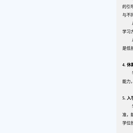
的引
与不
学习
是低
4.
休
能力
5.
入
准，
学位