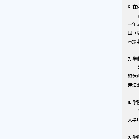
6.
在
一年
国（
直接
7.
学
照休
连海
8.
学
大学
9.
学